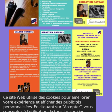
Ce site Web utilise des cookies pour améliorer
© 2024 - 2026 Cours de musique et danse
votre expérience et afficher des publicités
Propulsé par
Webador
personnalisées. En cliquant sur "Accepter", vous
consentez à l'utilisation de tous les cookies.