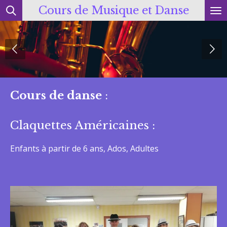
Cours de Musique et Danse
Passer
au
contenu
principal
Cours de danse
:
Claquettes Américaines :
Enfants à partir de 6 ans, Ados, Adultes