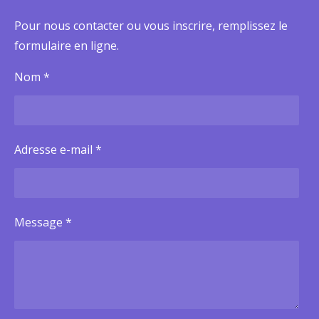
a
t
t
y
e
t
Pour nous contacter ou vous inscrire, remplissez le
i
formulaire en ligne.
n
Nom *
g
s
Adresse e-mail *
Message *