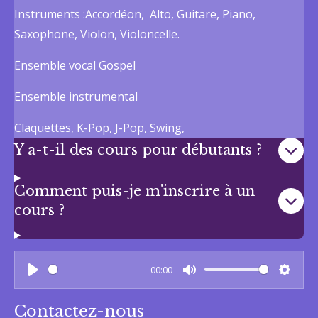
Instruments :Accordéon, Alto, Guitare, Piano,
Saxophone, Violon, Violoncelle.
Ensemble vocal Gospel
Ensemble instrumental
Claquettes, K-Pop, J-Pop, Swing,
Y a-t-il des cours pour débutants ?
Comment puis-je m'inscrire à un
cours ?
00:00
P
M
S
l
u
e
Contactez-nous