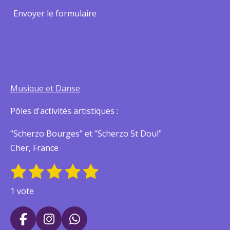
Envoyer le formulaire
Musique et Danse
Pôles d'activités artistiques :
"Scherzo Bourges" et "Scherzo St Doul"
Cher, France
1
2
3
4
5
E
É
n
é
é
é
é
é
v
1 vote
v
t
t
t
t
t
a
o
l
y
o
o
o
o
o
F
I
W
e
u