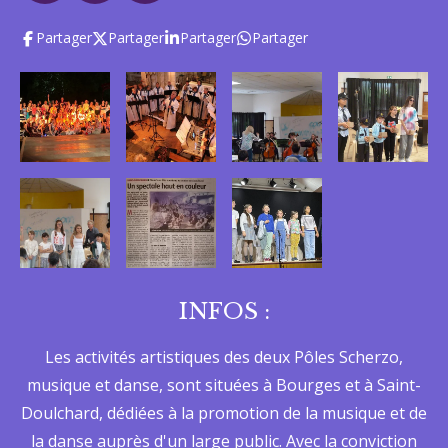
i
i
i
i
i
a
n
h
r
a
l
l
l
l
l
l
c
s
a
Partager
Partager
Partager
Partager
t
'
e
t
t
e
e
e
e
e
é
i
b
a
s
s
s
s
s
v
o
g
A
o
a
o
r
p
n
l
k
a
p
:
u
m
a
5
t
é
i
t
o
o
n
i
INFOS :
l
Les activités artistiques des deux Pôles Scherzo,
e
musique et danse, sont situées à Bourges et à Saint-
s
Doulchard, dédiées à la promotion de la musique et de
la danse auprès d'un large public. Avec la conviction